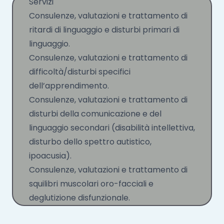
Servizi
Consulenze, valutazioni e trattamento di
ritardi di linguaggio e disturbi primari di
linguaggio.
Consulenze, valutazioni e trattamento di
difficoltà/disturbi specifici
dell’apprendimento.
Consulenze, valutazioni e trattamento di
disturbi della comunicazione e del
linguaggio secondari (disabilità intellettiva,
disturbo dello spettro autistico,
ipoacusia).
Consulenze, valutazioni e trattamento di
squilibri muscolari oro-facciali e
deglutizione disfunzionale.