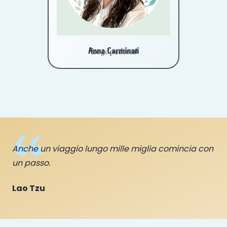
Anna Carminati
Logopedista
Anche un viaggio lungo mille miglia comincia con
un passo.
Lao Tzu