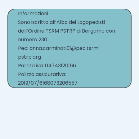
Informazioni
Sono iscritta all’Albo dei Logopedisti
dell’Ordine TSRM PSTRP di Bergamo con
numero 230
Pec: anna.carminati01@pec.tsrm-
pstrp.org
Partita iva: 04743120166
Polizza assicurativa:
2019/07/6168073206557