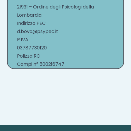
21931 – Ordine degli Psicologi della
Lombardia
Indirizzo PEC
d.bovo@psypec.it
P.IVA
03787730120
Polizza RC
Campi n° 500216747