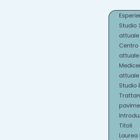
Esperie
Studio 
attuale
Centro 
attuale
Medicen
attuale
Studio 
Trattam
pavime
Introdu
Titoli
Laurea i