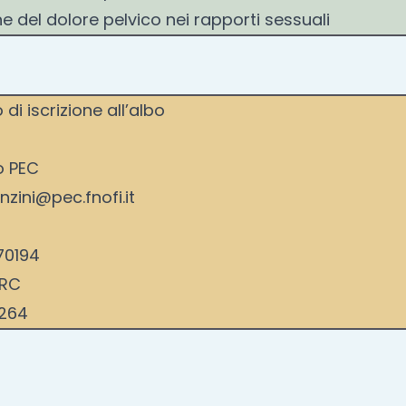
e del dolore pelvico nei rapporti sessuali
di iscrizione all’albo
zo PEC
nzini@pec.fnofi.it
70194
 RC
1264