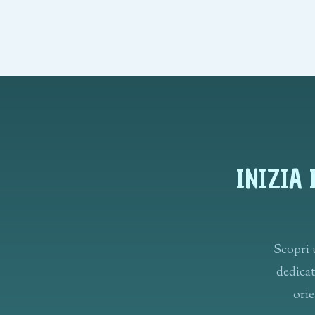
INIZIA
Scopri u
dedicat
orie