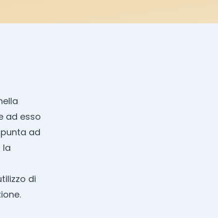
nella
ie ad esso
e punta ad
 la
ilizzo di
ione.