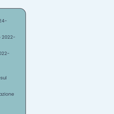
024-
o 2022-
2022-
sul
lazione