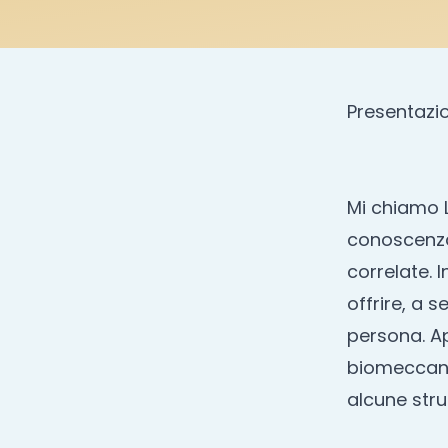
Presentazi
Mi chiamo L
conoscenza 
correlate. 
offrire, a 
persona. Ap
biomeccanic
alcune stru