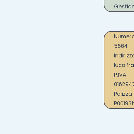
Gestion
Numero 
5664
Indiriz
luca.fra
P.IVA
016294
Polizza
P00193