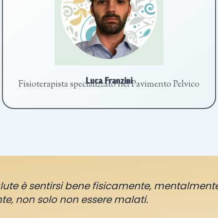
Luca Franzini
Fisioterapista specializzato nel Pavimento Pelvico
lute è sentirsi bene fisicamente, mentalment
e, non solo non essere malati.