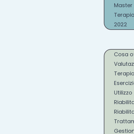
Master 
Terapia
2022
Cosa o
Valutaz
Terapi
Eserciz
Utilizz
Riabili
Riabili
Trattam
Gestion