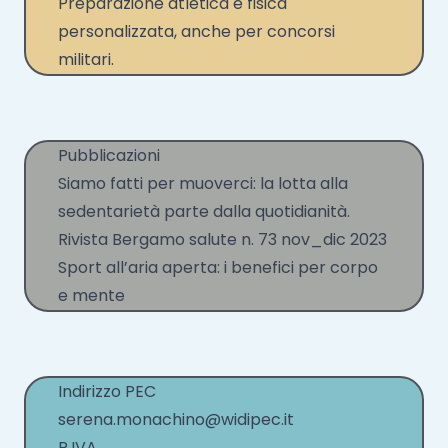
Preparazione atletica e fisica
personalizzata, anche per concorsi
militari.
Pubblicazioni
Siamo fatti per muoverci: la lotta alla
sedentarietà parte dalla quotidianità.
Rivista Bergamo salute n. 73 nov_dic 2023
Sport all’aria aperta: i benefici per corpo
e mente
Indirizzo PEC
serena.monachino@widipec.it
P.IVA